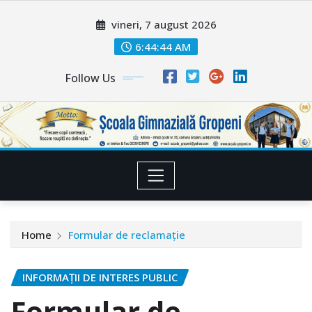
Skip
vineri, 7 august 2026
to
content
6:44:44 AM
Follow Us
Home
Formular de reclamație
INFORMAȚII DE INTERES PUBLIC
Formular de