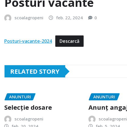
Posturi vacante
scoalagropeni
feb. 22, 2024
0
Posturi-vacante-2024
Descarcă
RELATED STORY
ANUNTURI
ANUNTURI
Selecție dosare
Anunț angaj
scoalagropeni
scoalagropen
feb. 20, 2024
feb. 5, 2024