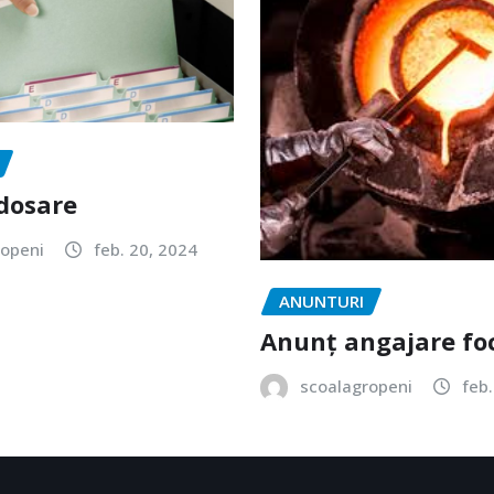
 dosare
ropeni
feb. 20, 2024
ANUNTURI
Anunț angajare fo
scoalagropeni
feb.