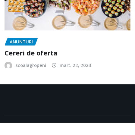
ANUNTURI
Cereri de oferta
scoalagropeni
mart. 22, 2023
Copyright © 2026 | Powered by
WordPress
|
Scoala
Gimnaziala Gropeni