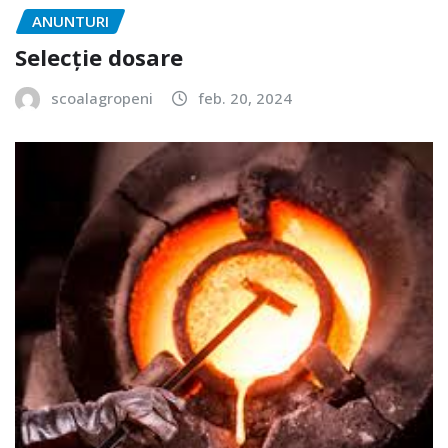
ANUNTURI
Selecție dosare
scoalagropeni
feb. 20, 2024