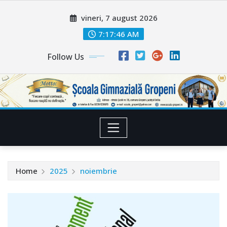
Skip
vineri, 7 august 2026
to
content
7:17:47 AM
Follow Us
Home
2025
noiembrie