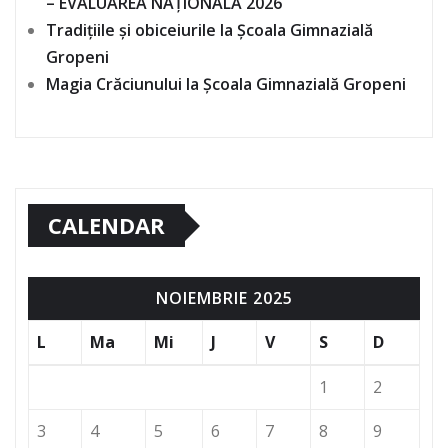
– EVALUAREA NAȚIONALĂ 2026
Tradițiile și obiceiurile la Școala Gimnazială
Gropeni
Magia Crăciunului la Școala Gimnazială Gropeni
CALENDAR
NOIEMBRIE 2025
L
Ma
Mi
J
V
S
D
1
2
3
4
5
6
7
8
9