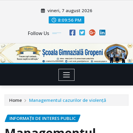
Skip
vineri, 7 august 2026
to
content
8:09:56 PM
Follow Us
Home
Managementul cazurilor de violență
INFORMAȚII DE INTERES PUBLIC
Managementul