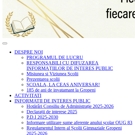
DESPRE NOI
PROGRAMUL DE LUCRU
RESPONSABILI CU DIFUZAREA
INFORMAȚIILOR DE INTERES PUBLIC
Misiunea si Viziunea Scolii
Prezentarea scolii
ȘCOALA, LA CEAS ANIVERSAR!
185 de ani de invatamant la Gropeni
ACTIVITATI
INFORMATII DE INTERES PUBLIC
Hotărâri Consiliu de Administrație 2025-2026
Declarații de interese 2025
P.D.I 2025-2030
Informare utilizare sume aferente anului școlar OUG 83
Regulamentul Intern al Școlii Gimnaziale Gropeni
2025-2026