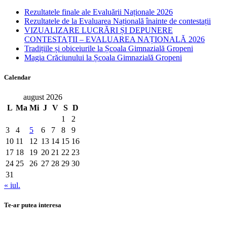
Rezultatele finale ale Evaluării Naționale 2026
Rezultatele de la Evaluarea Națională înainte de contestații
VIZUALIZARE LUCRĂRI ȘI DEPUNERE
CONTESTAȚII – EVALUAREA NAȚIONALĂ 2026
Tradițiile și obiceiurile la Școala Gimnazială Gropeni
Magia Crăciunului la Școala Gimnazială Gropeni
Calendar
august 2026
L
Ma
Mi
J
V
S
D
1
2
3
4
5
6
7
8
9
10
11
12
13
14
15
16
17
18
19
20
21
22
23
24
25
26
27
28
29
30
31
« iul.
Te-ar putea interesa