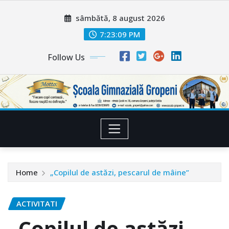
Skip
sâmbătă, 8 august 2026
to
content
7:23:10 PM
Follow Us
Home
„Copilul de astăzi, pescarul de mâine”
ACTIVITATI
„Copilul de astăzi,